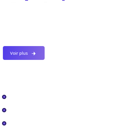
Envisager de manière proactive vos stratégies
expertes CRM multicanal.
Voir plus
Nos modules
Emails entrants
Phoning
Projets GANTT