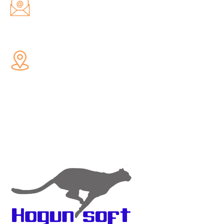
hogunsoft_team@hogunsoft.com
Addresss
3A rue de Paris 35510 Cesson
Sévigné